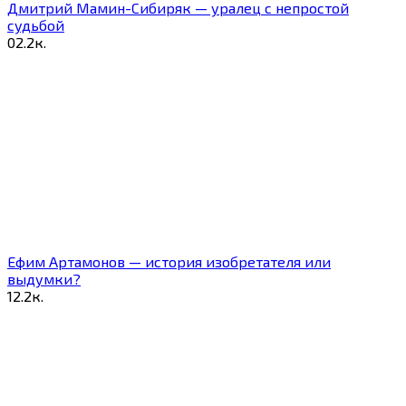
Дмитрий Мамин-Сибиряк — уралец с непростой
судьбой
0
2.2к.
Ефим Артамонов — история изобретателя или
выдумки?
1
2.2к.