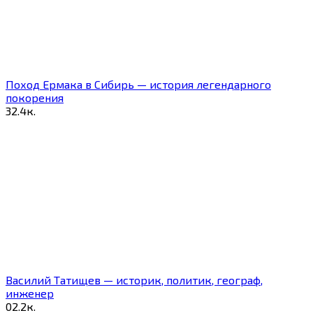
Поход Ермака в Сибирь — история легендарного
покорения
3
2.4к.
Василий Татищев — историк, политик, географ,
инженер
0
2.2к.