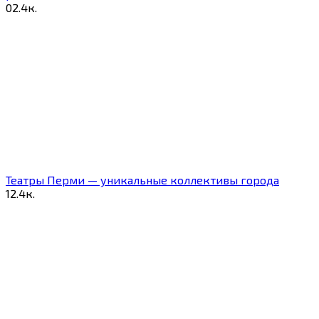
0
2.4к.
Театры Перми — уникальные коллективы города
1
2.4к.