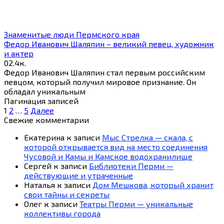
Знаменитые люди Пермского края
Федор Иванович Шаляпин – великий певец, художник
и актер
0
2.4к.
Федор Иванович Шаляпин стал первым российским
певцом, который получил мировое признание. Он
обладал уникальным
Пагинация записей
1
2
…
5
Далее
Свежие комментарии
Екатерина
к записи
Мыс Стрелка — скала, с
которой открывается вид на место соединения
Чусовой и Камы и Камское водохранилище
Сергей
к записи
Библиотеки Перми —
действующие и утраченные
Наталья
к записи
Дом Мешкова, который хранит
свои тайны и секреты
Олег
к записи
Театры Перми — уникальные
коллективы города