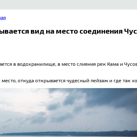
рая
рывается вид на место соединения Чу
ается в водохранилище, в место слияния рек Кама и Чусо
 место, откуда открывается чудесный пейзаж и где так хо