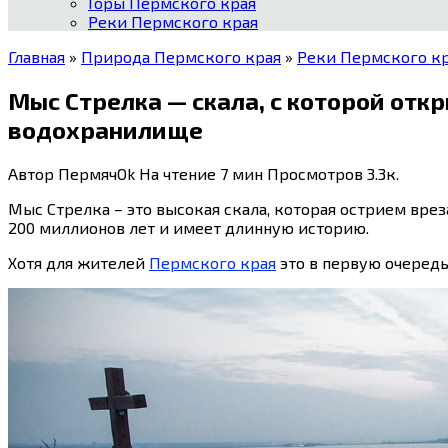
Горы Пермского края
Реки Пермского края
Главная
»
Природа Пермского края
»
Реки Пермского к
Мыс Стрелка — скала, с которой отк
водохранилище
Автор
ПермячOk
На чтение
7 мин
Просмотров
3.3к.
Мыс Стрелка – это высокая скала, которая острием врез
200 миллионов лет и имеет длинную историю.
Хотя для жителей
Пермского края
это в первую очередь