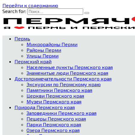
Перейти к содержанию
Search for:
Пермь
Микрорайоны Перми
Районы Перми
Улицы Перми
Пермский край
Населенные пункты Пермского края
Знаменитые люди Пермского края
Достопримечательности Пермского края
Экскурсии по Пермскому краю
Памятники Пермского края
Церкви Пермского края
Музеи Пермского края
Природа Пермского края
Заповедники Пермского края
Пещеры Пермского края
Парки Пермского края
Озера Пермского края