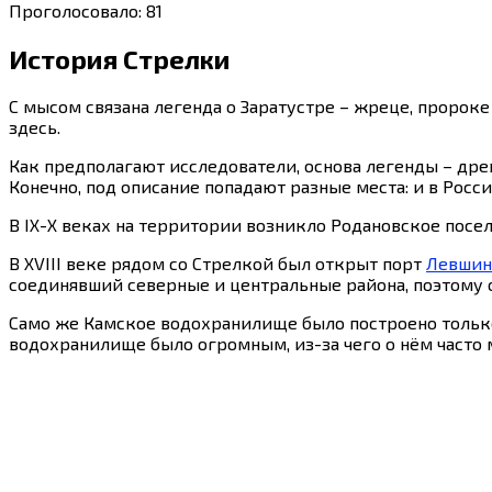
Проголосовало:
81
История Стрелки
С мысом связана легенда о Заратустре – жреце, пророке
здесь.
Как предполагают исследователи, основа легенды – древ
Конечно, под описание попадают разные места: и в Росси
В IX-X веках на территории возникло Родановское посе
В XVIII веке рядом со Стрелкой был открыт порт
Левшин
соединявший северные и центральные района, поэтому о
Само же Камское водохранилище было построено только
водохранилище было огромным, из-за чего о нём часто