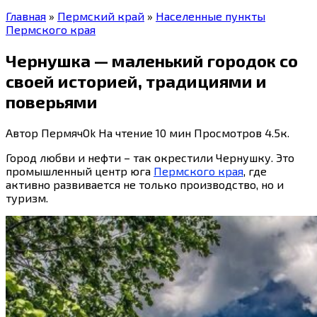
Главная
»
Пермский край
»
Населенные пункты
Пермского края
Чернушка — маленький городок со
своей историей, традициями и
поверьями
Автор
ПермячOk
На чтение
10 мин
Просмотров
4.5к.
Город любви и нефти – так окрестили Чернушку. Это
промышленный центр юга
Пермского края
, где
активно развивается не только производство, но и
туризм.