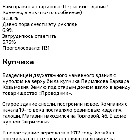
Вам нравятся старинные Пермские здания?
Конечно, в них что-то особенное)
87.36%
Давно пора снести эту рухлядь
6.9%
Затрудняюсь ответить
5.75%
Проголосовало:
1131
Купчиха
Владелицей двухэтажного каменного здания с
куполом на верху была купчиха Пермякова Варвара
Козьмовна. Землю под старым домом взяло в аренду
товарищество «Проводник».
Старое здание снесли, построили новое. Компания с
начала 19-го века поставляло резиновые изделия,
галоши. Магазин находился на Торговой, 46. В доме
купцов Гавриловых.
В новое здание переехала в 1912 году. Хозяйка
проживала в соседнем деревянном домике на