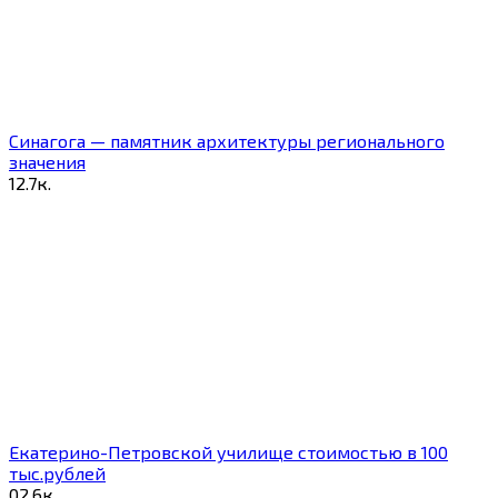
Синагога — памятник архитектуры регионального
значения
1
2.7к.
Екатерино-Петровской училище стоимостью в 100
тыс.рублей
0
2.6к.