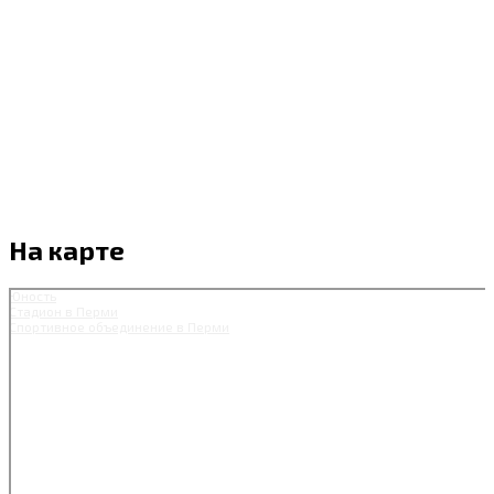
На карте
Юность
Стадион в Перми
Спортивное объединение в Перми