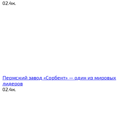
0
2.4к.
Пермский завод «Сорбент» — один из мировых
лидеров
0
2.4к.