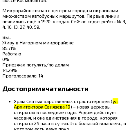
шоссе Космонавтов.
Микрорайон связан с центром города и окраинами
множеством автобусных маршрутов. Первые линии
появились ещё в 1970-х годах. Сейчас ходят рейсы № 3,
4, 10, 13, 27, 40, 59.
Вы...
Живу в Нагорном микрорайоне
85.71%
Работаю
0%
Приезжал погулять/по делам
14.29%
Проголосовало:
14
Достопримечательности
Храм Святых царственных страстотерпцев (
ул.
Архитектора Свиязева 19
) – новая церковь,
открытая в последние годы. Рядом действует
часовня, и она единственная в городе, которая
открыта 24 часа в сутки. Это большой комплекс, в
котором есть даже пруд.