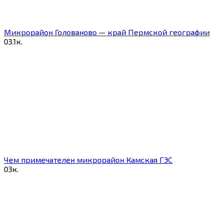
Микрорайон Голованово — край Пермской географии
0
3.1к.
Чем примечателен микрорайон Камская ГЭС
0
3к.