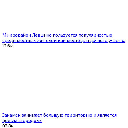
Микрорайон Левшино пользуется популярностью
среди местных жителей как место для дачного участка
1
2.6к.
Закамск занимает большую территорию и является
целым «городом»
0
2.8к.