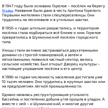
В 1947 году было основано Горелое – посёлок на берегу
Усьвы
. Название было дано в честь притока Горелого.
Первыми жителями стали спецпереселенцы. Они
трудились на лесоповале и в угольных шахтах.
В 1950-х годах штольни разрастались, и территория
посёлка стала подбираться всё ближе к ним. Горелое
превратилось в Шумихинский посёлок городского
типа.
Улицы стали активно застраиваться двухэтажными
домами со строгой планировкой, а затем и
пятиэтажными, появился частный сектор, велось
сельское хозяйство. Был открыт Дворец культуры –
настоящее украшение посёлка и его центр.
К 1990-м годам численность населения достигала уже
10 тысяч человек. Они трудились в крупных шахтах или
на предприятиях лёгкой промышленности.
Однако началась реструктуризация угольного
бассейна, и постепенно добыча угля пришла в упадок. А
вместе с ней – и Шумихинский, и многие другие