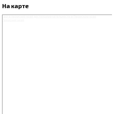
На карте
серга пермский край достопримечательности в Пермском крае
Пермский край