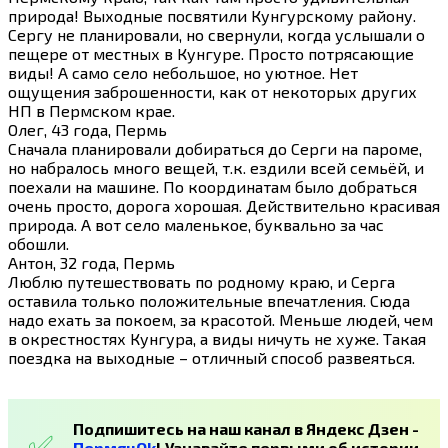
природа! Выходные посвятили Кунгурскому району.
Сергу не планировали, но свернули, когда услышали о
пещере от местных в Кунгуре. Просто потрясающие
виды! А само село небольшое, но уютное. Нет
ощущения заброшенности, как от некоторых других
НП в Пермском крае.
Олег, 43 года, Пермь
Сначала планировали добираться до Серги на пароме,
но набралось много вещей, т.к. ездили всей семьёй, и
поехали на машине. По координатам было добраться
очень просто, дорога хорошая. Действительно красивая
природа. А вот село маленькое, буквально за час
обошли.
Антон, 32 года, Пермь
Люблю путешествовать по родному краю, и Серга
оставила только положительные впечатления. Сюда
надо ехать за покоем, за красотой. Меньше людей, чем
в окрестностях Кунгура, а виды ничуть не хуже. Такая
поездка на выходные – отличный способ развеяться.
Подпишитесь на наш канал в Яндекс Дзен -
ПермячOk
!
Узнавайте первыми об истории