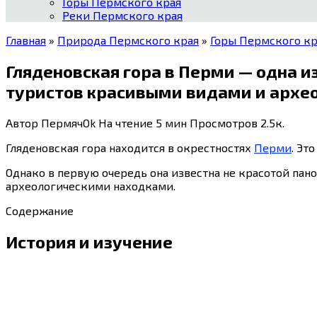
Горы Пермского края
Реки Пермского края
Главная
»
Природа Пермского края
»
Горы Пермского кр
Гляденовская гора в Перми — одна и
туристов красивыми видами и архе
Автор
ПермячOk
На чтение
5 мин
Просмотров
2.5к.
Гляденовская гора находится в окрестностях
Перми
. Эт
Однако в первую очередь она известна не красотой пан
археологическими находками.
Содержание
История и изучение