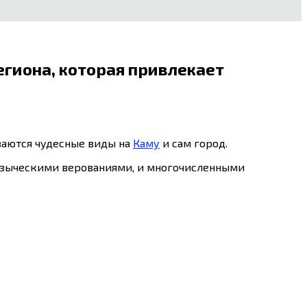
егиона, которая привлекает
ываются чудесные виды на
Каму
и сам город.
с языческими верованиями, и многочисленными