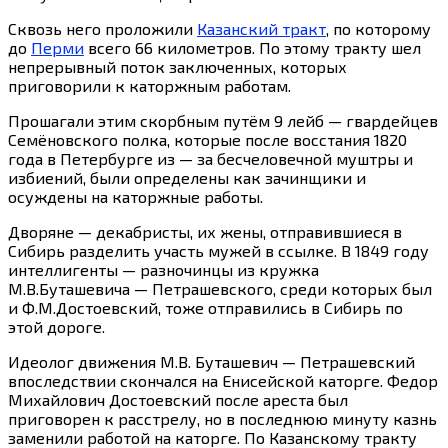
Сквозь него проложили
Казанский тракт
, по которому
до
Перми
всего 66 километров. По этому тракту шел
непрерывный поток заключенных, которых
приговорили к каторжным работам.
Прошагали этим скорбным путём 9 лейб — гвардейцев
Семёновского полка, которые после восстания 1820
года в Петербурге из — за бесчеловечной муштры и
избиений, были определены как зачинщики и
осуждены на каторжные работы.
Дворяне — декабристы, их жены, отправившиеся в
Сибирь разделить участь мужей в ссылке. В 1849 году
интеллигенты — разночинцы из кружка
М.В.Буташевича — Петрашевского, среди которых был
и Ф.М.Достоевский, тоже отправились в Сибирь по
этой дороге.
Идеолог движения М.В. Буташевич — Петрашевский
впоследствии скончался на Енисейской каторге. Федор
Михайлович Достоевский после ареста был
приговорен к расстрелу, но в последнюю минуту казнь
заменили работой на каторге. По Казанскому тракту