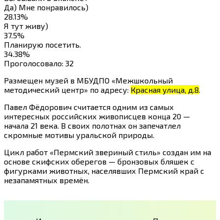
Да) Мне понравилось)
28.13%
Я тут живу)
37.5%
Планирую посетить.
34.38%
Проголосовало:
32
Размещен музей в МБУДПО «Межшкольный
методический центр» по адресу:
Красная улица, д.8
.
Павел Фёдорович считается одним из самых
интересных российских живописцев конца 20 —
начала 21 века. В своих полотнах он запечатлел
скромные мотивы уральской природы.
Цикл работ «Пермский звериный стиль» создан им на
основе скифских оберегов — бронзовых бляшек с
фигурками животных, населявших Пермский край с
незапамятных времён.