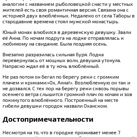
аналогии с названием рыболовецкой снасти у местных
жителей есть своя романтичная версия. Связана она с
историей двух влюблённых. Недалеко от села Таборы в
стародавние времена стоял мужской монастырь.
Юный монах влюбился в деревенскую девушку. Звали
её Анна. По ночам подруга на лодке отправлялась к
любимому на свидание. Была поздняя осень.
Внезапно разразилась сильная буря. Лодка
перевернулась от мощных волн, девушка утонула.
Напрасно ждал её в ту ночь влюблённый.
Не раз потом он бегал по берегу реки с громким
плачем и криками:»Ох, Анна!». Возлюбленную он так и
не дозвался. С тех пор на берегу реки сквозь порывы
осеннего ветра слышится громкий плач по ночам и зов
покинутого влюблённого. Построенный на месте
гибели девушки городок назвали Оханском.
Достопримечательности
Несмотря на то, что в городке проживает менее 7