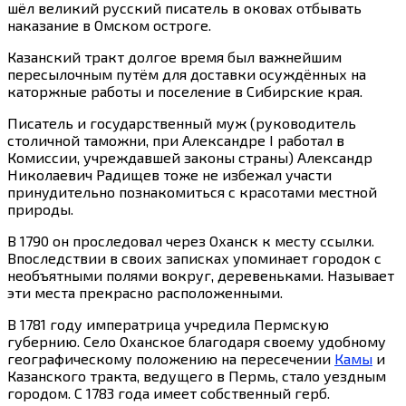
шёл великий русский писатель в оковах отбывать
наказание в Омском остроге.
Казанский тракт долгое время был важнейшим
пересылочным путём для доставки осуждённых на
каторжные работы и поселение в Сибирские края.
Писатель и государственный муж (руководитель
столичной таможни, при Александре I работал в
Комиссии, учреждавшей законы страны) Александр
Николаевич Радищев тоже не избежал участи
принудительно познакомиться с красотами местной
природы.
В 1790 он проследовал через Оханск к месту ссылки.
Впоследствии в своих записках упоминает городок с
необъятными полями вокруг, деревеньками. Называет
эти места прекрасно расположенными.
В 1781 году императрица учредила Пермскую
губернию. Село Оханское благодаря своему удобному
географическому положению на пересечении
Камы
и
Казанского тракта, ведущего в Пермь, стало уездным
городом. С 1783 года имеет собственный герб.