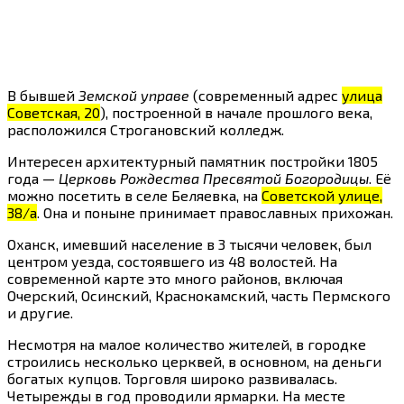
В бывшей
Земской управе
(современный адрес
улица
Советская, 20
), построенной в начале прошлого века,
расположился Строгановский колледж.
Интересен архитектурный памятник постройки 1805
года —
Церковь Рождества Пресвятой Богородицы
. Её
можно посетить в селе Беляевка, на
Советской улице,
38/а
. Она и поныне принимает православных прихожан.
Оханск, имевший население в 3 тысячи человек, был
центром уезда, состоявшего из 48 волостей. На
современной карте это много районов, включая
Очерский, Осинский, Краснокамский, часть Пермского
и другие.
Несмотря на малое количество жителей, в городке
строились несколько церквей, в основном, на деньги
богатых купцов. Торговля широко развивалась.
Четырежды в год проводили ярмарки. На месте