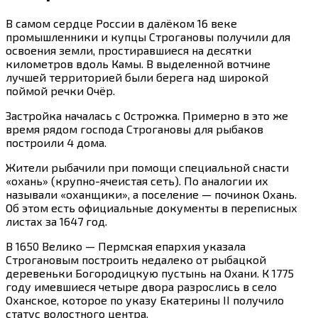
В самом сердце России в далёком 16 веке
промышленники и купцы Строгановы получили для
освоения земли, простиравшиеся на десятки
километров вдоль Камы. В выделенной вотчине
лучшей территорией были берега над широкой
поймой речки Очёр.
Застройка началась с Острожка. Примерно в это же
время рядом господа Строгановы для рыбаков
построили 4 дома.
Жители рыбачили при помощи специальной снасти
«охань» (крупно-ячеистая сеть). По аналогии их
называли «оханщики», а поселение — починок Охань.
Об этом есть официальные документы в переписных
листах за 1647 год.
В 1650 Велико — Пермская епархия указала
Строгановым построить недалеко от рыбацкой
деревеньки Богородицкую пустынь на Охани. К 1775
году имевшиеся четыре двора разрослись в село
Оханское, которое по указу Екатерины II получило
статус волостного центра.