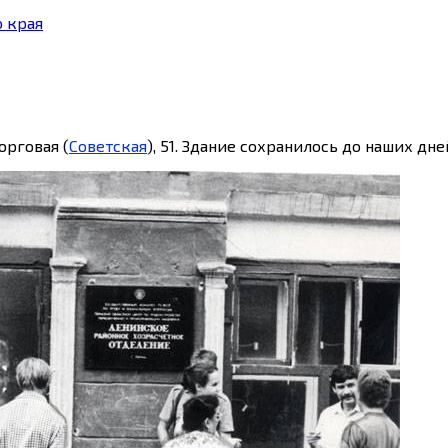
 края
орговая (
Советская
), 51. Здание сохранилось до наших дн