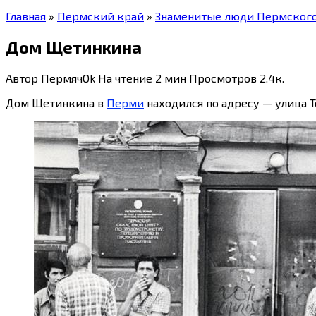
Главная
»
Пермский край
»
Знаменитые люди Пермского
Дом Щетинкина
Автор
ПермячOk
На чтение
2 мин
Просмотров
2.4к.
Дом Щетинкина в
Перми
находился по адресу — улица Т