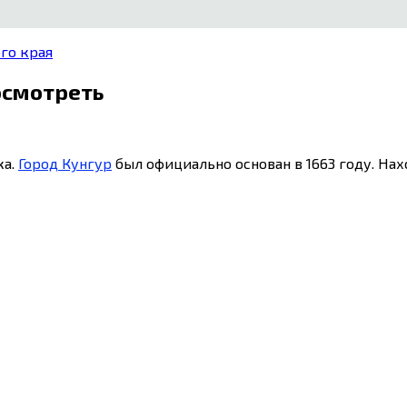
го края
осмотреть
ка.
Город Кунгур
был официально основан в 1663 году. Нах