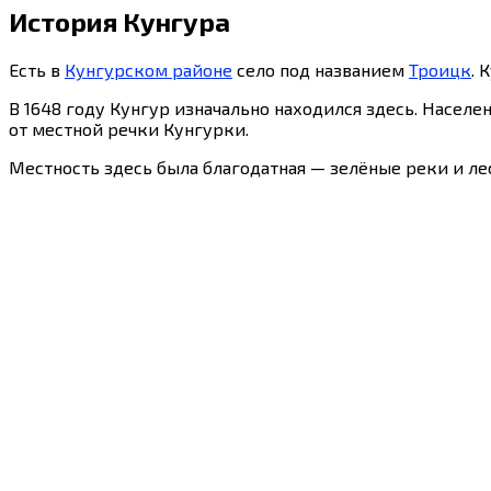
История Кунгура
Есть в
Кунгурском районе
село под названием
Троицк
. 
В 1648 году Кунгур изначально находился здесь. Населе
от местной речки Кунгурки.
Местность здесь была благодатная — зелёные реки и ле