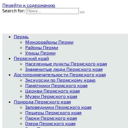
Перейти к содержанию
Search for:
Пермь
Микрорайоны Перми
Районы Перми
Улицы Перми
Пермский край
Населенные пункты Пермского края
Знаменитые люди Пермского края
Достопримечательности Пермского края
Экскурсии по Пермскому краю
Памятники Пермского края
Церкви Пермского края
Музеи Пермского края
Природа Пермского края
Заповедники Пермского края
Пещеры Пермского края
Парки Пермского края
Озера Пермского края