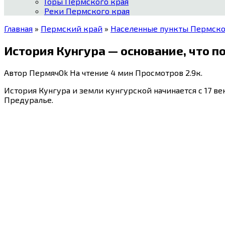
Горы Пермского края
Реки Пермского края
Главная
»
Пермский край
»
Населенные пункты Пермско
История Кунгура — основание, что п
Автор
ПермячOk
На чтение
4 мин
Просмотров
2.9к.
История Кунгура и земли кунгурской начинается с 17 ве
Предуралье.