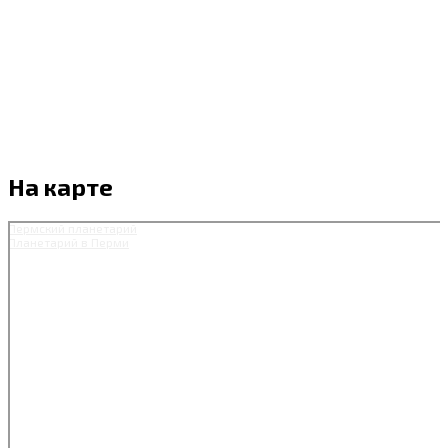
На карте
Пермский планетарий
Планетарий в Перми