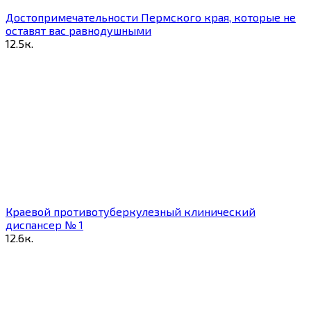
Достопримечательности Пермского края, которые не
оставят вас равнодушными
1
2.5к.
Краевой противотуберкулезный клинический
диспансер № 1
1
2.6к.