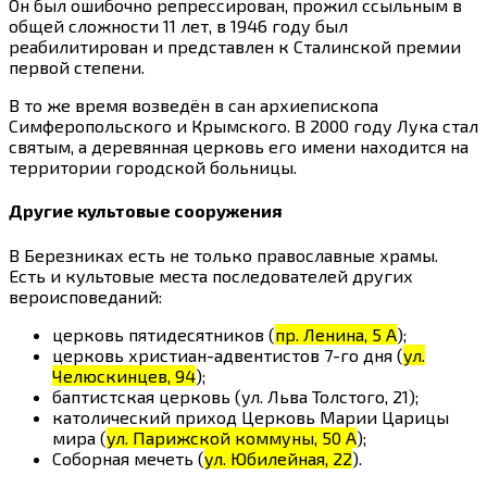
Он был ошибочно репрессирован, прожил ссыльным в
общей сложности 11 лет, в 1946 году был
реабилитирован и представлен к Сталинской премии
первой степени.
В то же время возведён в сан архиепископа
Симферопольского и Крымского. В 2000 году Лука стал
святым, а деревянная церковь его имени находится на
территории городской больницы.
Другие культовые сооружения
В Березниках есть не только православные храмы.
Есть и культовые места последователей других
вероисповеданий:
церковь пятидесятников (
пр. Ленина, 5 А
);
церковь христиан-адвентистов 7-го дня (
ул.
Челюскинцев, 94
);
баптистская церковь (ул. Льва Толстого, 21);
католический приход Церковь Марии Царицы
мира (
ул. Парижской коммуны, 50 А
);
Соборная мечеть (
ул. Юбилейная, 22
).