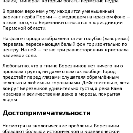
калия), минерал, которым богаты пермские недра.
В правом верхнем углу находится уменьшенный
вариант герба Перми — с медведем на красном фоне —
в знак того, что Березники относятся к юрисдикции
Пермской области.
На флаге города изображена та же голубая (лазоревая)
перевязь, пересекающая белый фон горизонтально по
центру. На ней — те же три равносторонних кристалла
калиевой соли.
Любопытно, что в гимне Березников нет ничего ни о
провалах грунта, ни даже о шахтах вообще. Город
предстаёт перед глазами слушателя обрамлённым
зеленью и любимым горожанами. Действительно, леса
вокруг Березников удивительно густы, а река Кама
красива и величественна даже в морозы, покрытая
льдом.
Достопримечательности
Несмотря на экологические проблемы, Березники
обладают большой исторической и краеведческой