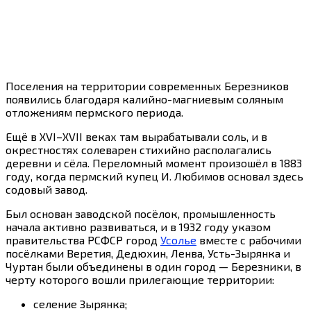
Поселения на территории современных Березников
появились благодаря калийно-магниевым соляным
отложениям пермского периода.
Ещё в XVI–XVII веках там вырабатывали соль, и в
окрестностях солеварен стихийно располагались
деревни и сёла. Переломный момент произошёл в 1883
году, когда пермский купец И. Любимов основал здесь
содовый завод.
Был основан заводской посёлок, промышленность
начала активно развиваться, и в 1932 году указом
правительства РСФСР город
Усолье
вместе с рабочими
посёлками Веретия, Дедюхин, Ленва, Усть-Зырянка и
Чуртан были объединены в один город — Березники, в
черту которого вошли прилегающие территории:
селение Зырянка;