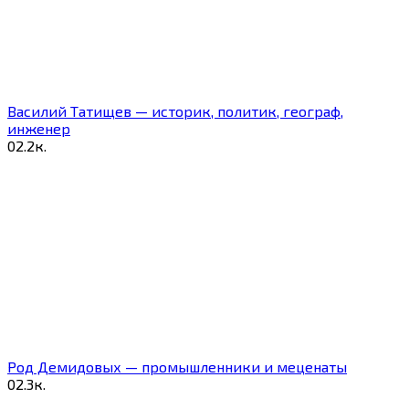
Василий Татищев — историк, политик, географ,
инженер
0
2.2к.
Род Демидовых — промышленники и меценаты
0
2.3к.