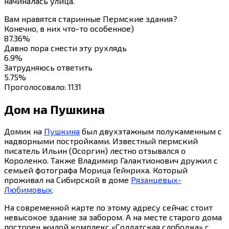
начиналась улица.
Вам нравятся старинные Пермские здания?
Конечно, в них что-то особенное)
87.36%
Давно пора снести эту рухлядь
6.9%
Затрудняюсь ответить
5.75%
Проголосовало:
1131
Дом на Пушкина
Домик на
Пушкина
был двухэтажным полукаменным с
надворными постройками. Известный пермский
писатель Ильин (Осоргин) лестно отзывался о
Короленко. Также Владимир Галактионович дружил с
семьей фотографа Морица Гейнриха. Который
проживал на Сибирской в доме
Рязанцевых-
Любимовых
.
На современной карте по этому адресу сейчас стоит
невысокое здание за забором. А на месте старого дома
построен жилой комплекс «Солдатская слободка» с