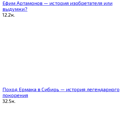
Ефим Артамонов — история изобретателя или
выдумки?
1
2.2к.
Поход Ермака в Сибирь — история легендарного
покорения
3
2.5к.