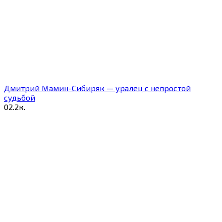
Дмитрий Мамин-Сибиряк — уралец с непростой
судьбой
0
2.2к.