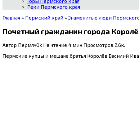
Горы Пермского края
Реки Пермского края
Главная
»
Пермский край
»
Знаменитые люди Пермского
Почетный гражданин города Королё
Автор
ПермячOk
На чтение
4 мин
Просмотров
2.6к.
Пермские купцы и мещане братья Королёв Василий Иван