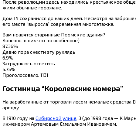
После революции здесь находились крестьянское общес
жили обычные горожане.
Дом 14 сохранился до наших дней. Несмотря на заброшен
его месте “выросла” современная многоэтажка.
Вам нравятся старинные Пермские здания?
Конечно, в них что-то особенное)
87.36%
Давно пора снести эту рухлядь
6.9%
Затрудняюсь ответить
5.75%
Проголосовало:
1131
Гостиница “Королевские номера”
На заработанные от торговли лесом немалые средства В
аренду.
В 1910 году на
Сибирской улице
, 3 (до 1998 года — К.М
инженером Артемовым Емельяном Ивановичем.