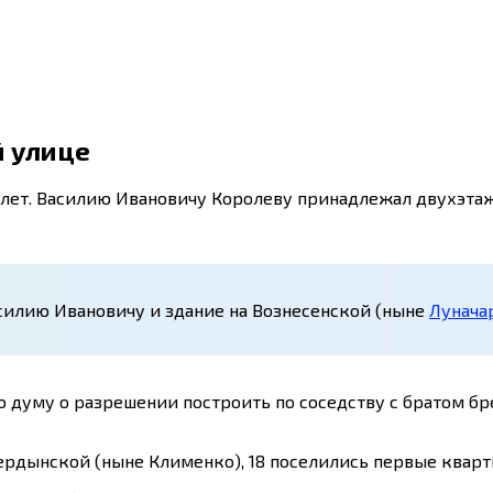
й улице
лет. Василию Ивановичу Королеву принадлежал двухэта
илию Ивановичу и здание на Вознесенской (ныне
Лунача
ю думу о разрешении построить по соседству с братом б
 Чердынской (ныне Клименко), 18 поселились первые квар