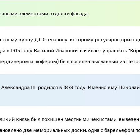
очными элементами отделки фасада.
естному купцу Д.С.Степанову, которому регулярно приход
, и в 1915 году Василий Иванович начинает управлять “К
амердинером и шофером) был поселен высланный из Петр
ксандра III, родился в 1878 году. Именно ему Николай II 
Великий князь был похищен местными чекистами, вывезен в
тановлено две мемориальных доски: одна с барельефом п