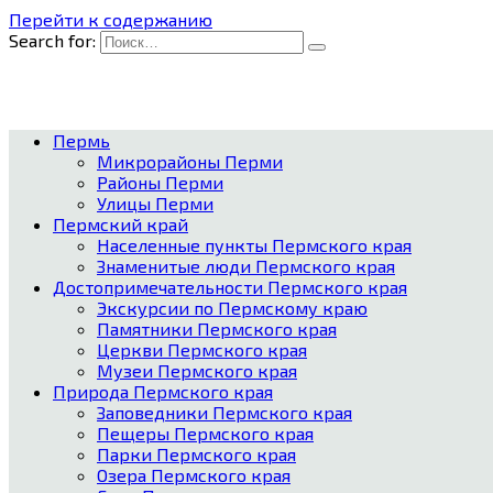
Перейти к содержанию
Search for:
Пермь
Микрорайоны Перми
Районы Перми
Улицы Перми
Пермский край
Населенные пункты Пермского края
Знаменитые люди Пермского края
Достопримечательности Пермского края
Экскурсии по Пермскому краю
Памятники Пермского края
Церкви Пермского края
Музеи Пермского края
Природа Пермского края
Заповедники Пермского края
Пещеры Пермского края
Парки Пермского края
Озера Пермского края