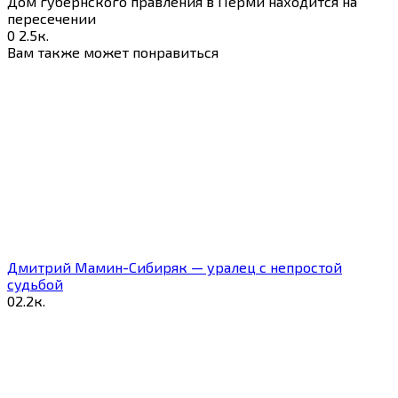
Дом губернского правления в Перми находится на
пересечении
0
2.5к.
Вам также может понравиться
Дмитрий Мамин-Сибиряк — уралец с непростой
судьбой
0
2.2к.