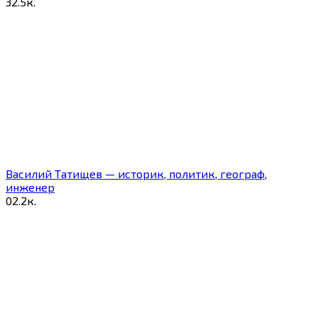
3
2.5к.
Василий Татищев — историк, политик, географ,
инженер
0
2.2к.